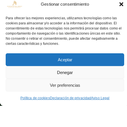
Gestionar consentimiento
Para ofrecer las mejores experiencias, utilizamos tecnologías como las
cookies para almacenar y/o acceder a la información del dispositivo. El
consentimiento de estas tecnologías nos permitirá procesar datos como el
comportamiento de navegación o las identificaciones únicas en este sitio.
No consentir o retirar el consentimiento, puede afectar negativamente a
ciertas características y funciones.
Aceptar
Denegar
Oficinas
Links
Ver preferencias
08036
Barcelona —
Home
Aribau, 142
Política de cookies
Declaración de privacidad
Aviso Legal
Sobre nosotros
info@voiceboosteragency.com
Servicios
Proceso de
+34 932 37 55 64
representación