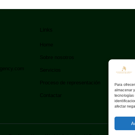
Links
Home
Sobre nosotros
agency.com
Servicios
Proceso de representación
Para ofrecer
4
almacenar y/
Contactar
tecnologías
identificaci
afectar nega
A