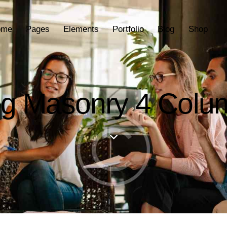
ome
Pages
Elements
Portfolio
Blog
Shop
og Masonry 4 Colu