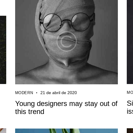
21 de abril de 2020
MO
MODERN
S
Young designers may stay out of
i
this trend