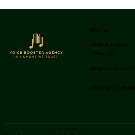
Oficinas
08036
Barcelona —
Aribau, 142
info@voicebooster
+34 932 37 55 6