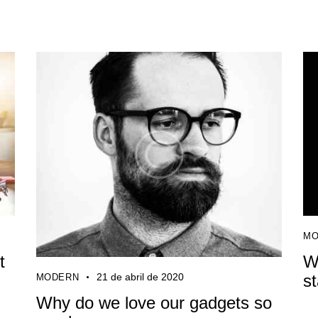
MO
t
W
s
21 de abril de 2020
MODERN
Why do we love our gadgets so