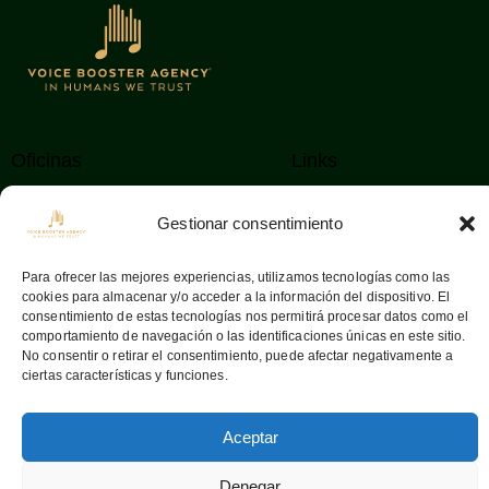
Oficinas
Links
08036
Barcelona —
Home
Gestionar consentimiento
Aribau, 142
Sobre nosotros
info@voiceboosteragency.com
Servicios
Para ofrecer las mejores experiencias, utilizamos tecnologías como las
cookies para almacenar y/o acceder a la información del dispositivo. El
Proceso de
+34 932 37 55 64
consentimiento de estas tecnologías nos permitirá procesar datos como el
representación
comportamiento de navegación o las identificaciones únicas en este sitio.
No consentir o retirar el consentimiento, puede afectar negativamente a
Contactar
ciertas características y funciones.
Aceptar
Voice Booster Agency © 2026. Todos los derechos reservados
–
Decálogo Urano World
|
Aviso legal
|
Declaración de
Denegar
privacidad
|
Política de cookies