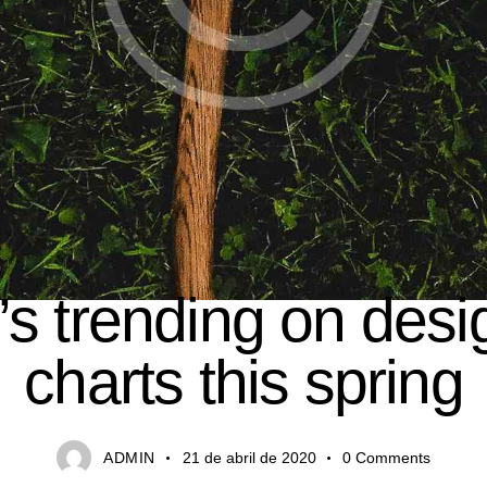
MEDIA
s trending on desi
charts this spring
ADMIN
21 de abril de 2020
0
Comments