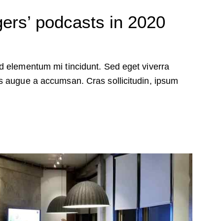
flecha
gers’ podcasts in 2020
arriba/abajo
para
aumentar
o
d elementum mi tincidunt. Sed eget viverra
disminuir
s augue a accumsan. Cras sollicitudin, ipsum
el
volumen.