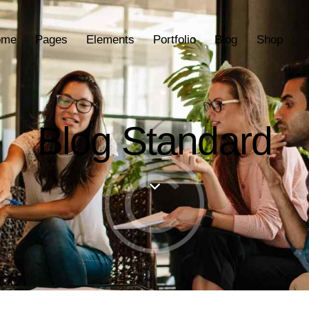
ome
Pages
Elements
Portfolio
Blog
Shop
Blog Standard