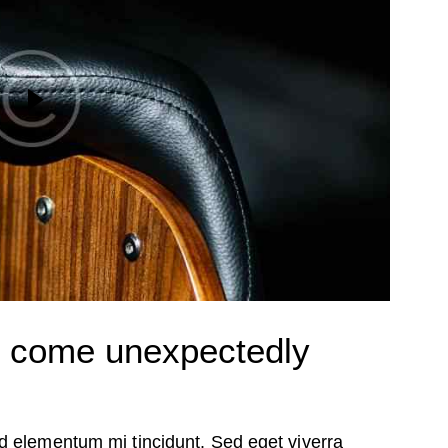
as come unexpectedly
d elementum mi tincidunt. Sed eget viverra