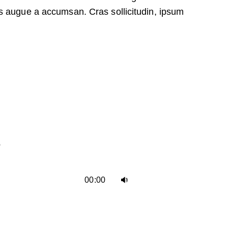
s augue a accumsan. Cras sollicitudin, ipsum
e
Utiliza
00:00
las
teclas
de