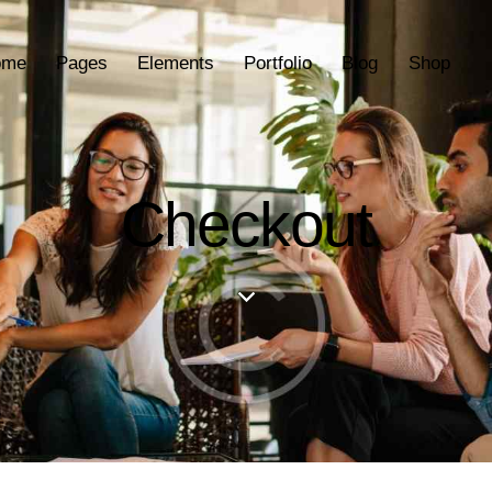
ome
Pages
Elements
Portfolio
Blog
Shop
Checkout