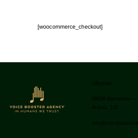
[woocommerce_checkout]
Oficinas
08036
Barcelona —
Aribau, 142
info@voicebooster