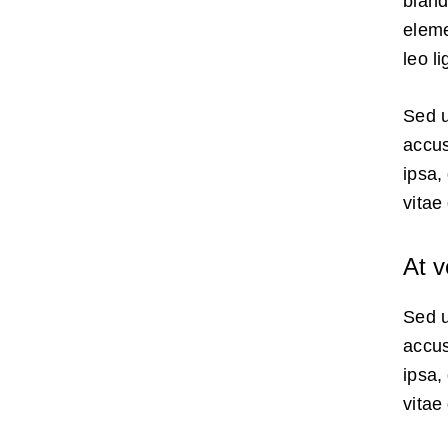
bland
eleme
leo l
Sed u
accus
ipsa,
vitae
At 
Sed u
accus
ipsa,
vitae