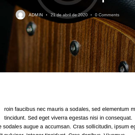
ADMIN
21 de abril de 2020
0
Comments
roin faucibus nec mauris a sodales, sed elementum m
tincidunt. Sed eget viverra egestas nisi in consequat.
 sodales augue a accumsan. Cras sollicitudin, ipsum e