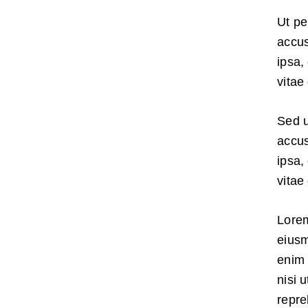
Ut pe
accus
ipsa,
vitae
Sed u
accus
ipsa,
vitae
Lorem
eiusm
enim 
nisi 
repre