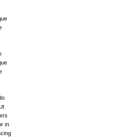
que
e
m
que
e
do
Ut
ris
r in
scing