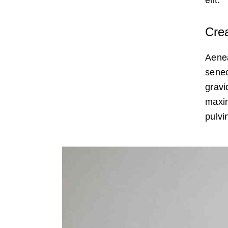
elit.
Crea
Aenea
senec
gravid
maxim
pulvi