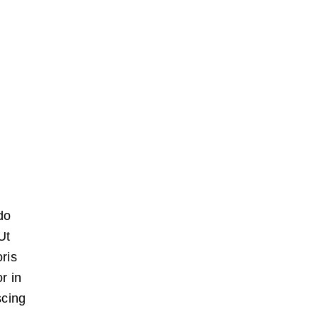
do
Ut
ris
r in
scing