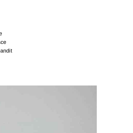
e
sce
landit