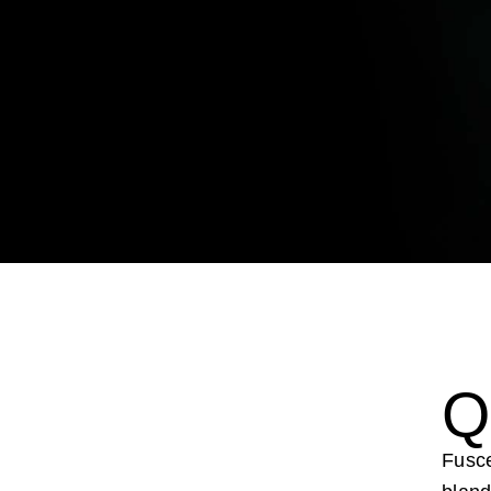
Q
Fusce