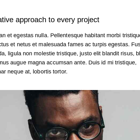
tive approach to every project
n et egestas nulla. Pellentesque habitant morbi tristiqu
tus et netus et malesuada fames ac turpis egestas. Fu
a, ligula non molestie tristique, justo elit blandit risus, b
us augue magna accumsan ante. Duis id mi tristique,
nar neque at, lobortis tortor.