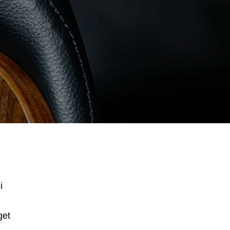
i
get