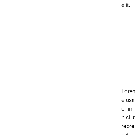
elit.
Lorem
eiusm
enim 
nisi 
repre