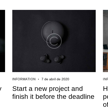
7 de abril de 2020
INFORMATION
IN
y
Start a new project and
H
finish it before the deadline
p
o