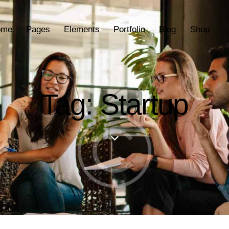
ome
Pages
Elements
Portfolio
Blog
Shop
Tag: Startup