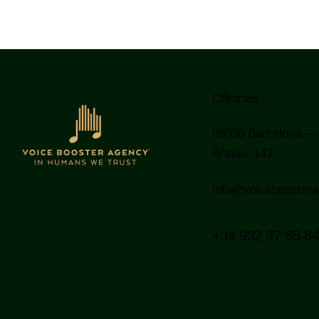
Oficinas
08036
Barcelona —
Aribau, 142
info@voicebooster
+34 932 37 55 6