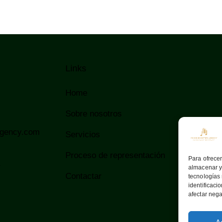
Links
Home
Sobre nosotros
agency.com
Servicios
Proceso de representación
Para ofrecer
4
almacenar y/
Contactar
tecnologías
identificaci
afectar nega