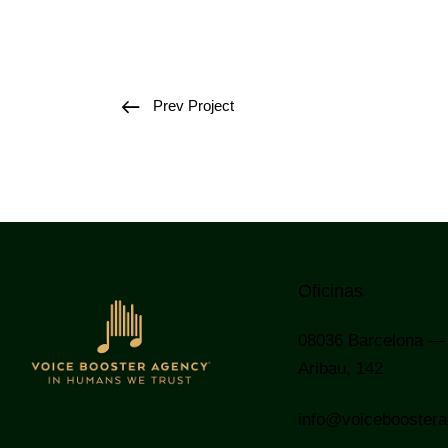
Prev Project
Oficinas
08036
Barcelona —
Aribau, 142
info@voicebooster