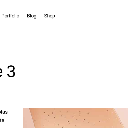
Portfolio
Blog
Shop
e 3
ptas
cta