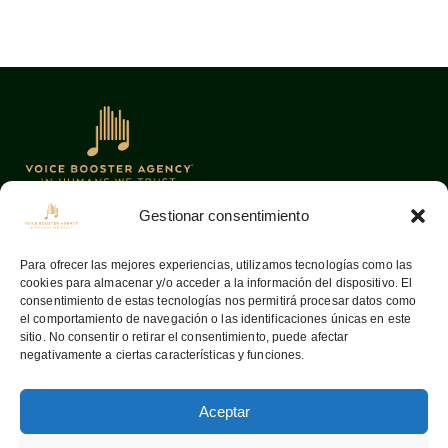
Gestionar consentimiento
Oficinas
Links
Para ofrecer las mejores experiencias, utilizamos tecnologías como las
cookies para almacenar y/o acceder a la información del dispositivo. El
08036
Barcelona —
Home
consentimiento de estas tecnologías nos permitirá procesar datos como
Aribau, 142
Sobre nosotros
el comportamiento de navegación o las identificaciones únicas en este
sitio. No consentir o retirar el consentimiento, puede afectar
info@voiceboosteragency.com
Servicios
negativamente a ciertas características y funciones.
Proceso de
+34 932 37 55 64
representación
Aceptar
Contactar