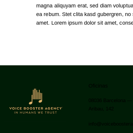
magna aliquyam erat, sed diam voluptua.
ea rebum. Stet clita kasd gubergren, no
amet. Lorem ipsum dolor sit amet, conset
Oficinas
08036
Barcelona —
Aribau, 142
info@voicebooster