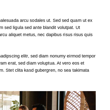
malesuada arcu sodales ut. Sed sed quam ut ex
ed ligula sed ante blandit volutpat. Ut
arcu aliquet metus, nec dapibus risus risus quis
sadipscing elitr, sed diam nonumy eirmod tempor
yam erat, sed diam voluptua. At vero eos et
m. Stet clita kasd gubergren, no sea takimata