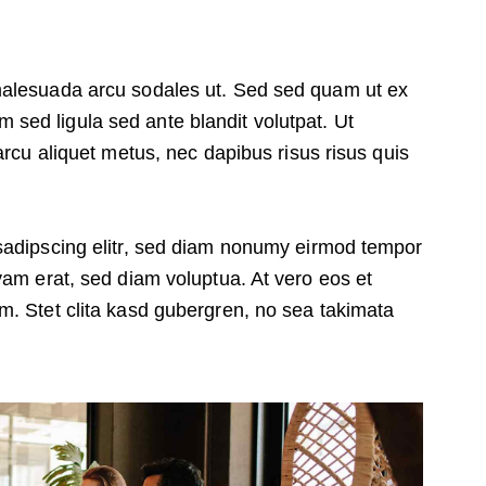
malesuada arcu sodales ut. Sed sed quam ut ex
ed ligula sed ante blandit volutpat. Ut
arcu aliquet metus, nec dapibus risus risus quis
sadipscing elitr, sed diam nonumy eirmod tempor
yam erat, sed diam voluptua. At vero eos et
m. Stet clita kasd gubergren, no sea takimata