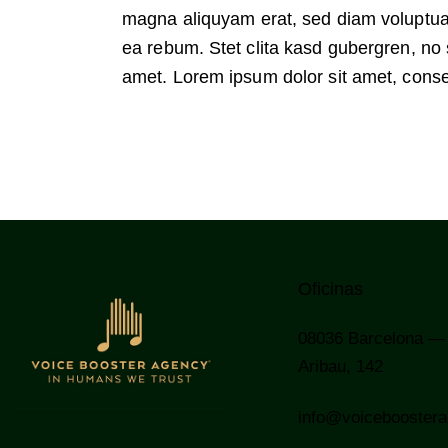
magna aliquyam erat, sed diam voluptua.
ea rebum. Stet clita kasd gubergren, no
amet. Lorem ipsum dolor sit amet, conset
Oficinas
08036
Barcelona —
Aribau, 142
info@voicebooster