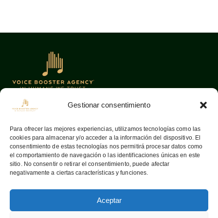
Gestionar consentimiento
Oficinas
Links
Para ofrecer las mejores experiencias, utilizamos tecnologías como las
cookies para almacenar y/o acceder a la información del dispositivo. El
08036
Barcelona —
Home
consentimiento de estas tecnologías nos permitirá procesar datos como
Aribau, 142
Sobre nosotros
el comportamiento de navegación o las identificaciones únicas en este
sitio. No consentir o retirar el consentimiento, puede afectar
info@voiceboosteragency.com
Servicios
negativamente a ciertas características y funciones.
Proceso de
+34 932 37 55 64
representación
Aceptar
Contactar