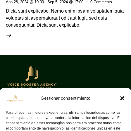
Ago 28, 2024 @ 10:00
-
Sep 5, 2024 @ 17:00
0
Comments
Dicta sunt explicabo. Nemo enim ipsam voluptatem quia
voluptas sit aspernaturaut odit aut fugit, sed quia
consequuntur. Dicta sunt explicabo.
Gestionar consentimiento
Oficinas
Links
Para ofrecer las mejores experiencias, utilizamos tecnologías como las
cookies para almacenar y/o acceder a la información del dispositivo. El
08036
Barcelona —
Home
consentimiento de estas tecnologías nos permitirá procesar datos como
Aribau, 142
Sobre nosotros
el comportamiento de navegación o las identificaciones únicas en este