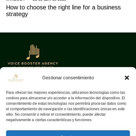
How to choose the right line for a business
strategy
Gestionar consentimiento
Oficinas
Links
Para ofrecer las mejores experiencias, utilizamos tecnologías como las
cookies para almacenar y/o acceder a la información del dispositivo. El
08036
Barcelona —
Home
consentimiento de estas tecnologías nos permitirá procesar datos como
Aribau, 142
Sobre nosotros
el comportamiento de navegación o las identificaciones únicas en este
sitio. No consentir o retirar el consentimiento, puede afectar
info@voiceboosteragency.com
Servicios
negativamente a ciertas características y funciones.
Proceso de
+34 932 37 55 64
representación