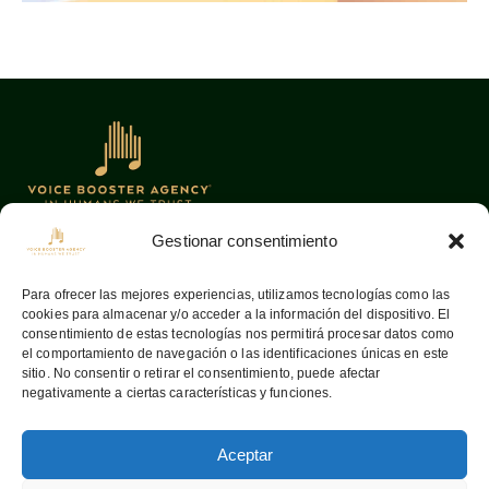
Gestionar consentimiento
Oficinas
Links
Para ofrecer las mejores experiencias, utilizamos tecnologías como las
cookies para almacenar y/o acceder a la información del dispositivo. El
08036
Barcelona —
Home
consentimiento de estas tecnologías nos permitirá procesar datos como
Aribau, 142
Sobre nosotros
el comportamiento de navegación o las identificaciones únicas en este
sitio. No consentir o retirar el consentimiento, puede afectar
info@voiceboosteragency.com
Servicios
negativamente a ciertas características y funciones.
Proceso de
+34 932 37 55 64
representación
Aceptar
Contactar